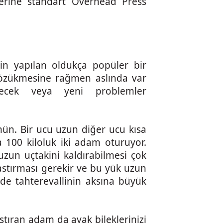
erine standart Overhead Press
çin yapılan oldukça popüler bir
 gözükmesine rağmen aslında var
ilecek veya yeni problemler
nün. Bir ucu uzun diğer ucu kısa
 100 kiloluk iki adam oturuyor.
uzun uçtakini kaldırabilmesi çok
astırması gerekir ve bu yük uzun
 de tahterevallinin aksına büyük
astıran adam da ayak bileklerinizi