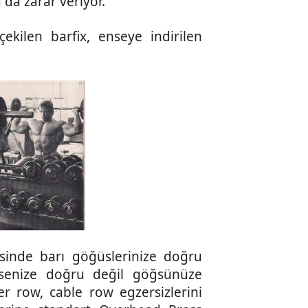
a da zarar veriyor.
kilen barfix, enseye indirilen
inde barı göğüslerinize doğru
nsenize doğru değil göğsünüze
er row, cable row egzersizlerini