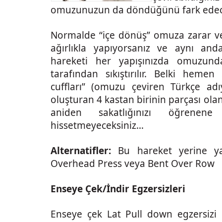
omuzunuzun da döndüğünü fark edece
Normalde “içe dönüş” omuza zarar v
ağırlıkla yapıyorsanız ve aynı anda 
hareketi her yapışınızda omuzund
tarafından sıkıştırılır. Belki heme
cuffları” (omuzu çeviren Türkçe ad
oluşturan 4 kastan birinin parçası ol
aniden sakatlığınızı öğrenen
hissetmeyeceksiniz…
Alternatifler:
Bu hareket yerine yapa
Overhead Press veya Bent Over Row
Enseye Çek/İndir Egzersizleri
Enseye çek Lat Pull down egzersizi m