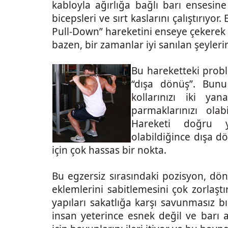
kabloyla ağırlığa bağlı barı ensesi
bicepsleri ve sırt kaslarını çalıştırıyor
Pull-Down” hareketini enseye çekerek y
bazen, bir zamanlar iyi sanılan şeyleri
Bu hareketteki prob
“dışa dönüş”. Bunu
kollarınızı iki y
parmaklarınızı olab
Hareketi doğru y
olabildiğince dışa d
için çok hassas bir nokta.
Bu egzersiz sırasındaki pozisyon, d
eklemlerini sabitlemesini çok zorlaşt
yapıları sakatlığa karşı savunmasız b
insan yeterince esnek değil ve barı 