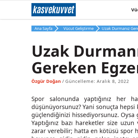
İçeriğe
kas
ve
kuvvet
Vü
atla
Ana Sayfa
Vücut Geliştirme
Uzak Durmanız Gere
Uzak Durman
Gereken Egzer
Özgür Doğan
Güncelleme: Aralık 8, 2022
Spor salonunda yaptığınız her h
düşünüyorsunuz? Yani sonuçta hepsi ka
güçlendiğinizi hissediyorsunuz. Oysa 
Yaptığınız bazı hareketler size uzu
zarar verebilir; hatta en kötüsü spor ha