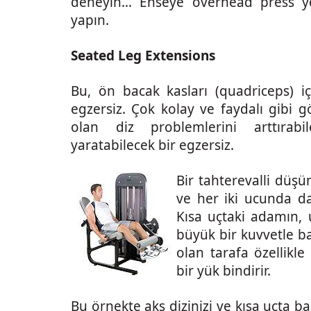
deneyin… Enseye overhead press y
yapın.
Seated Leg Extensions
Bu, ön bacak kasları (quadriceps) i
egzersiz. Çok kolay ve faydalı gibi
olan diz problemlerini arttırab
yaratabilecek bir egzersiz.
Bir tahterevalli düşü
ve her iki ucunda da
Kısa uçtaki adamın, 
büyük bir kuvvetle b
olan tarafa özellikle
bir yük bindirir.
Bu örnekte aks dizinizi ve kısa uçta b