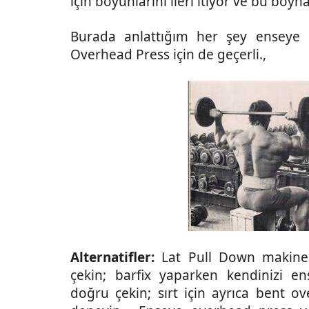
için boyunlarını ileri itiyor ve bu boyn
Burada anlattığım her şey enseye çe
Overhead Press için de geçerli.,
Alternatifler:
Lat Pull Down makines
çekin; barfix yaparken kendinizi e
doğru çekin; sırt için ayrıca bent ov