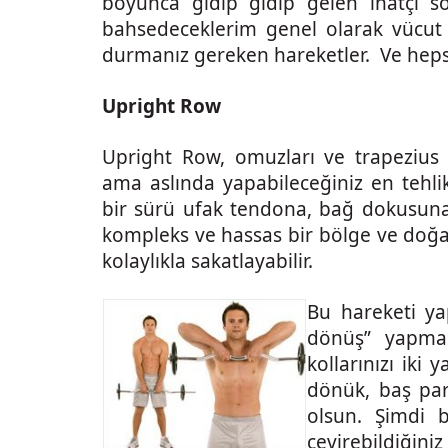
boyunca gidip gidip gelen inatçı so
bahsedeceklerim genel olarak vücut i
durmanız gereken hareketler. Ve hepsin
Upright Row
Upright Row, omuzları ve trapezius ka
ama aslında yapabileceğiniz en tehlik
bir sürü ufak tendona, bağ dokusuna
kompleks ve hassas bir bölge ve doğa
kolaylıkla sakatlayabilir.
Bu hareketi y
dönüş” yapmas
kollarınızı iki
dönük, baş par
olsun. Şimdi 
çevirebildiğin