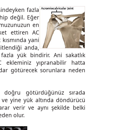
sindeyken fazla
hip değil. Eğer
 omuzunuzun en
et ettiren AC
t kısmında yani
kitlendiği anda,
azla yük bindirir. Ani sakatlık
 ekleminiz yıpranabilir hatta
adar götürecek sorunlara neden
ye doğru götürdüğünüz sırada
r ve yine yük altında döndürücü
rar verir ve aynı şekilde belki
eden olur.