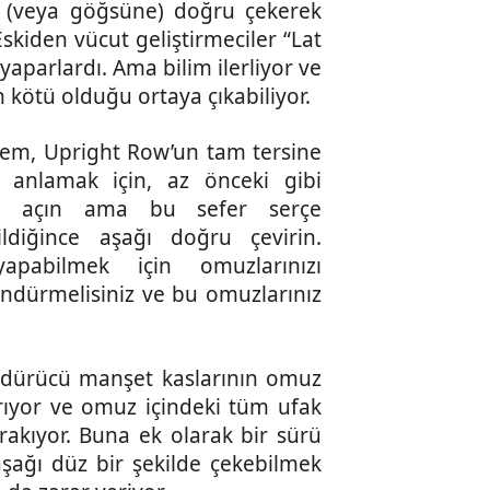
ne (veya göğsüne) doğru çekerek
. Eskiden vücut geliştirmeciler “Lat
aparlardı. Ama bilim ilerliyor ve
n kötü olduğu ortaya çıkabiliyor.
lem, Upright Row’un tam tersine
 anlamak için, az önceki gibi
ana açın ama bu sefer serçe
ildiğince aşağı doğru çevirin.
apabilmek için omuzlarınızı
öndürmelisiniz ve bu omuzlarınız
öndürücü manşet kaslarının omuz
ırıyor ve omuz içindeki tüm ufak
ırakıyor. Buna ek olarak bir sürü
aşağı düz bir şekilde çekebilmek