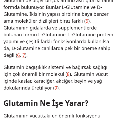
Glutamin de diğer birçok amino asit gibi iki farklı
formda bulunuyor. Bunlar L-Glutamine ve D-
Glutamine. İkisinin yapısı birbirine baya benzer
ama moleküler dizilişleri biraz farklı (
5
).
Glutaminin gıdalarda ve supplementlerde
bulunan formu L-Glutamine. L-Glutamine protein
yapımı ve çeşitli farklı fonksiyonlarda kullanılsa
da, D-Glutamine canlılarda pek bir öneme sahip
değil (
6
,
7
).
Glutamin bağışıklık sistemi ve bağırsak sağlığı
için çok önemli bir molekül (
8
). Glutamin vücut
içinde kaslar, karaciğer, akciğer, beyin ve yağ
dokularında üretiliyor (
9
).
Glutamin Ne İşe Yarar?
Glutaminin vücuttaki en önemli fonksiyonu