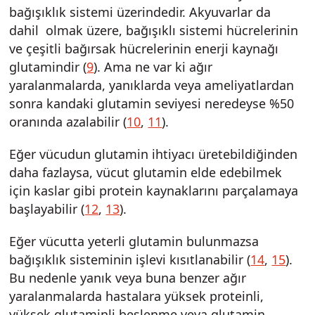
bağışıklık sistemi üzerindedir. Akyuvarlar da
dahil olmak üzere, bağışıklı sistemi hücrelerinin
ve çeşitli bağırsak hücrelerinin enerji kaynağı
glutamindir (
9
). Ama ne var ki ağır
yaralanmalarda, yanıklarda veya ameliyatlardan
sonra kandaki glutamin seviyesi neredeyse %50
oranında azalabilir (
10
,
11
).
Eğer vücudun glutamin ihtiyacı üretebildiğinden
daha fazlaysa, vücut glutamin elde edebilmek
için kaslar gibi protein kaynaklarını parçalamaya
başlayabilir (
12
,
13
).
Eğer vücutta yeterli glutamin bulunmazsa
bağışıklık sisteminin işlevi kısıtlanabilir (
14
,
15
).
Bu nedenle yanık veya buna benzer ağır
yaralanmalarda hastalara yüksek proteinli,
yüksek glutaminli beslenme veya glutamin