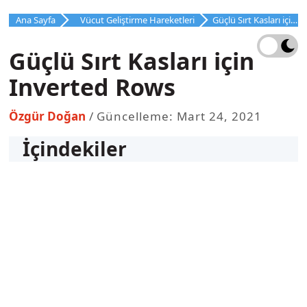
İçeriğe
Ana Sayfa
Vücut Geliştirme Hareketleri
Güçlü Sırt Kasları için Inverted Rows
atla
Güçlü Sırt Kasları için
Inverted Rows
Özgür Doğan
Güncelleme: Mart 24, 2021
İçindekiler