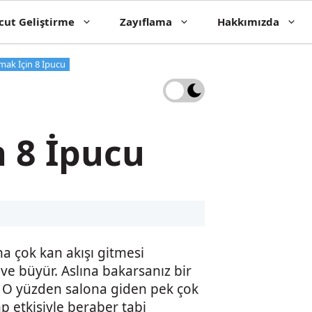
cut Geliştirme
Zayıflama
Hakkımızda
mak İçin 8 İpucu
n 8 İpucu
a çok kan akışı gitmesi
 ve büyür. Aslına bakarsanız bir
z. O yüzden salona giden pek çok
p etkisiyle beraber tabi