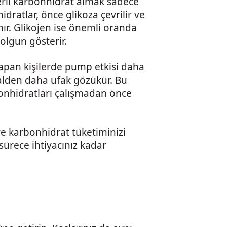
rli karbonhidrat almak sadece
idratlar, önce glikoza çevrilir ve
ır. Glikojen ise önemli oranda
olgun gösterir.
apan kişilerde pump etkisi daha
alden daha ufak gözükür. Bu
onhidratları çalışmadan önce
re karbonhidrat tüketiminizi
sürece ihtiyacınız kadar