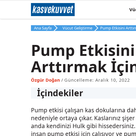
İçeriğe
kas
ve
kuvvet
Vü
atla
Ana Sayfa
Vücut Geliştirme
Pump Etkisini Arttır
Pump Etkisini
Arttırmak İçi
Özgür Doğan
Güncelleme: Aralık 10, 2022
İçindekiler
Pump etkisi çalışan kas dokularına dah
nedeniyle ortaya çıkar. Kaslarınız şişer
anda kendinizi Hulk gibi hissedersini
insan pump etkisi için çalışıyor ve pum