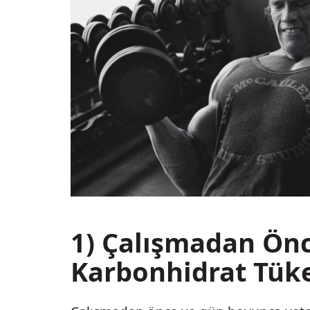
1) Çalışmadan Önc
Karbonhidrat Tük