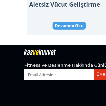
Aletsiz Vücut Geliştirme
Devamını Oku
kas
ve
kuvvet
Fitness ve Beslenme Hakkında Günlük
ÜYE