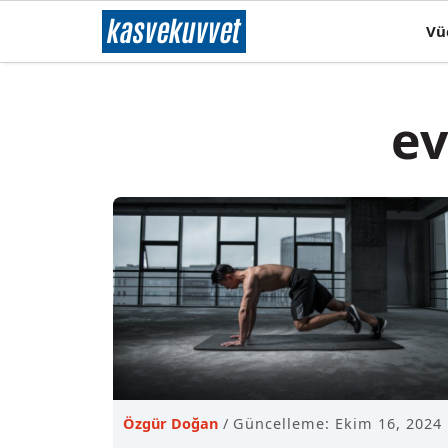
İçeriğe
kas
ve
kuvvet
Vü
atla
ev
Özgür Doğan
Güncelleme: Ekim 16, 2024