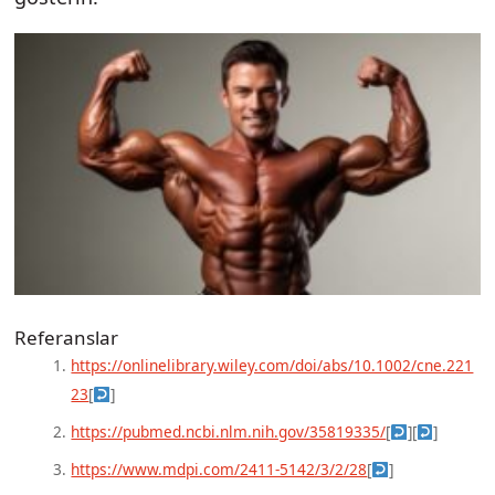
Referanslar
https://onlinelibrary.wiley.com/doi/abs/10.1002/cne.221
23
[
]
https://pubmed.ncbi.nlm.nih.gov/35819335/
[
]
[
]
https://www.mdpi.com/2411-5142/3/2/28
[
]