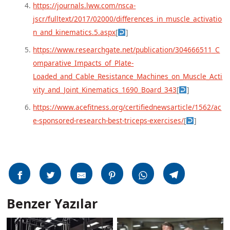
https://journals.lww.com/nsca-
jscr/fulltext/2017/02000/differences_in_muscle_activatio
n_and_kinematics.5.aspx
[
]
https://www.researchgate.net/publication/304666511_C
omparative_Impacts_of_Plate-
Loaded_and_Cable_Resistance_Machines_on_Muscle_Acti
vity_and_Joint_Kinematics_1690_Board_343
[
]
https://www.acefitness.org/certifiednewsarticle/1562/ac
e-sponsored-research-best-triceps-exercises/
[
]
Benzer Yazılar