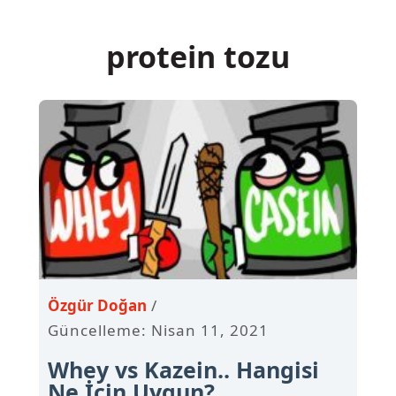
İçeriğe
atla
protein tozu
Özgür Doğan
Güncelleme: Nisan 11, 2021
Whey vs Kazein.. Hangisi
Ne İçin Uygun?