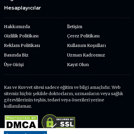
Hesaplayıcılar
Hakkımızda
İletişim
Gizlilik Politikası
Çerez Politikası
Reklam Politikası
Kullanım Koşulları
Basında Biz
Uzman Kadromuz
Üye Girişi
Kayıt Olun
Kas ve Kuvvet sitesi sadece eğitim ve bilgi amaçlıdır. Web
sitemiz hiçbir şekilde doktorların, uzmanların veya sağlık
görevlilerinin teşhis, tedavi veya önerileri yerine
kullanılamaz.