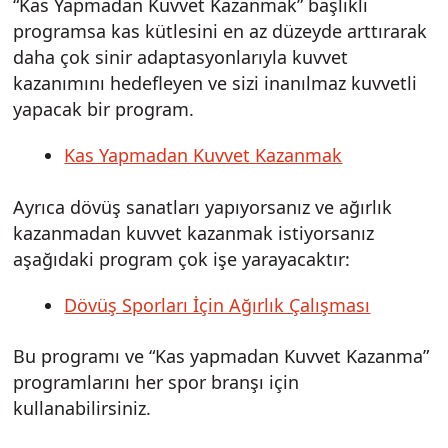
“Kas Yapmadan Kuvvet Kazanmak” başlıklı
programsa kas kütlesini en az düzeyde arttırarak
daha çok sinir adaptasyonlarıyla kuvvet
kazanımını hedefleyen ve sizi inanılmaz kuvvetli
yapacak bir program.
Kas Yapmadan Kuvvet Kazanmak
Ayrıca dövüş sanatları yapıyorsanız ve ağırlık
kazanmadan kuvvet kazanmak istiyorsanız
aşağıdaki program çok işe yarayacaktır:
Dövüş Sporları İçin Ağırlık Çalışması
Bu programı ve “Kas yapmadan Kuvvet Kazanma”
programlarını her spor branşı için
kullanabilirsiniz.