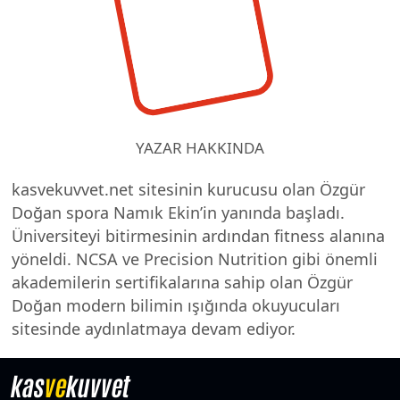
YAZAR HAKKINDA
kasvekuvvet.net sitesinin kurucusu olan Özgür
Doğan spora Namık Ekin’in yanında başladı.
Üniversiteyi bitirmesinin ardından fitness alanına
yöneldi. NCSA ve Precision Nutrition gibi önemli
akademilerin sertifikalarına sahip olan Özgür
Doğan modern bilimin ışığında okuyucuları
sitesinde aydınlatmaya devam ediyor.
kas
ve
kuvvet