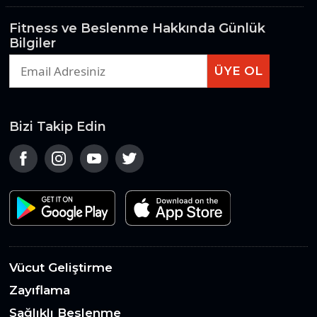
Fitness ve Beslenme Hakkında Günlük
Bilgiler
ÜYE OL
Bizi Takip Edin
Vücut Geliştirme
Zayıflama
Sağlıklı Beslenme