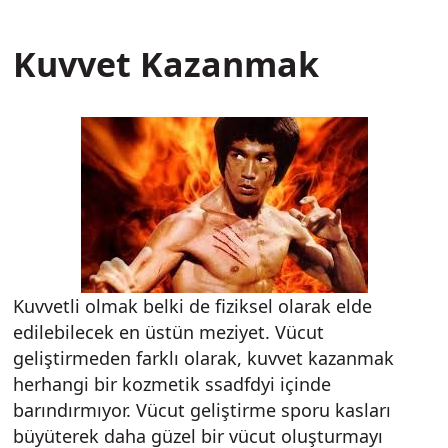
İçeriğe
atla
Kuvvet Kazanmak
Kuvvetli olmak belki de fiziksel olarak elde
edilebilecek en üstün meziyet. Vücut
geliştirmeden farklı olarak, kuvvet kazanmak
herhangi bir kozmetik ssadfdyi içinde
barındırmıyor. Vücut geliştirme sporu kasları
büyüterek daha güzel bir vücut oluşturmayı