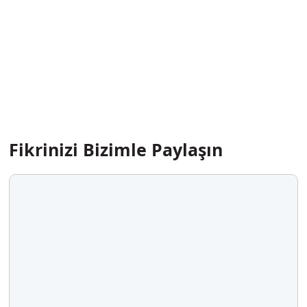
Fikrinizi Bizimle Paylaşın
Yorum