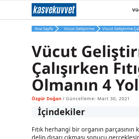
İçeriğe
kas
ve
kuvvet
Vü
atla
Ana Sayfa
Vücut Geliştirme
Vücut Geliştirme Çal
Vücut Gelişti
Çalışırken Fıt
Olmanın 4 Yo
Özgür Doğan
Güncelleme: Mart 30, 2021
İçindekiler
Fıtık herhangi bir organın parçasının k
delip dışarı çıkması sonucu gerçekleşir