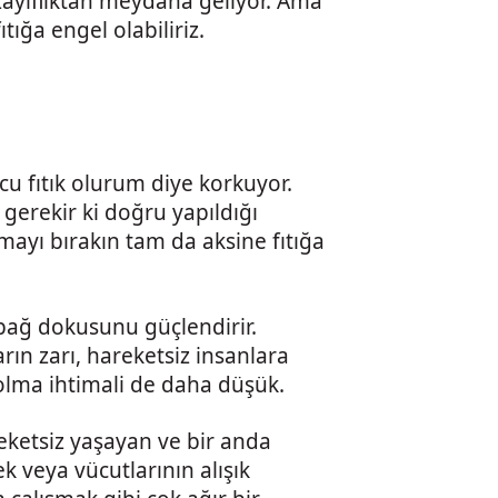
 zayıflıktan meydana geliyor. Ama
tığa engel olabiliriz.
cu fıtık olurum diye korkuyor.
rekir ki doğru yapıldığı
mayı bırakın tam da aksine fıtığa
e bağ dokusunu güçlendirir.
arın zarı, hareketsiz insanlara
 olma ihtimali de daha düşük.
eketsiz yaşayan ve bir anda
 veya vücutlarının alışık