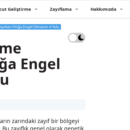
cut Geliştirme
Zayıflama
Hakkımızda
ışırken Fıtığa Engel Olmanın 4 Yolu
rme
ığa Engel
lu
arın zarındaki zayıf bir bölgeyi
. Bu zayıflık genel olarak genetik