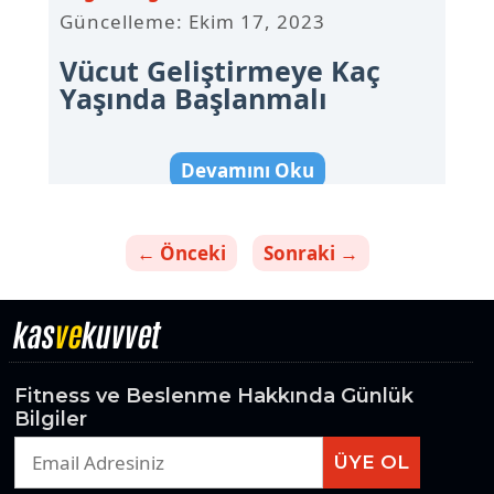
Güncelleme: Ekim 17, 2023
Vücut Geliştirmeye Kaç
Yaşında Başlanmalı
Devamını Oku
←
Önceki
Sonraki
→
kas
ve
kuvvet
Fitness ve Beslenme Hakkında Günlük
Bilgiler
ÜYE OL