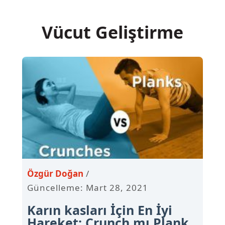
İçeriğe
atla
Vücut Geliştirme
Özgür Doğan
Güncelleme: Mart 28, 2021
Karın kasları İçin En İyi
Hareket: Crunch mı Plank