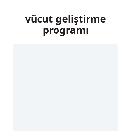
İçeriğe
atla
vücut geliştirme
programı